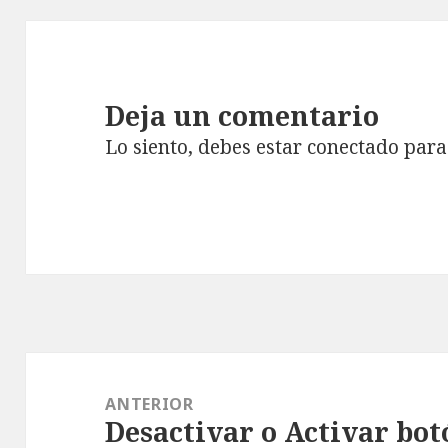
Deja un comentario
Lo siento, debes estar
conectado
para 
Navegación
de
ANTERIOR
Desactivar o Activar bo
entradas
Entrada