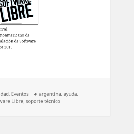
tival
inoamericano de
talación de Software
re 2013
idad
,
Eventos
Etiquetas
argentina
,
ayuda
,
ware Libre
,
soporte técnico