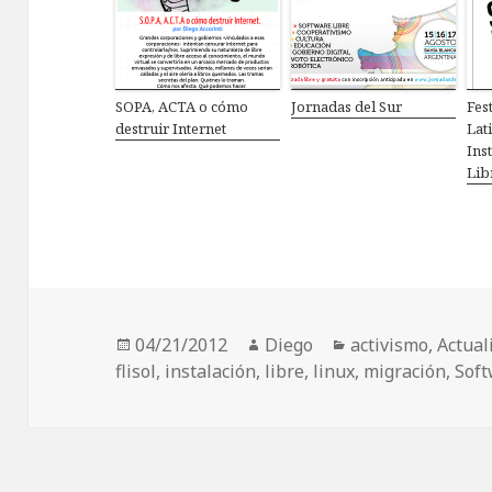
SOPA, ACTA o cómo
Jornadas del Sur
Fes
destruir Internet
Lat
Ins
Lib
Publicado
04/21/2012
Autor
Diego
Categorías
activismo
,
Actual
flisol
el
,
instalación
,
libre
,
linux
,
migración
,
Soft