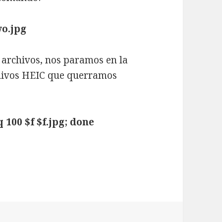
vo.jpg
 archivos, nos paramos en la
chivos HEIC que querramos
q 100 $f $f.jpg; done