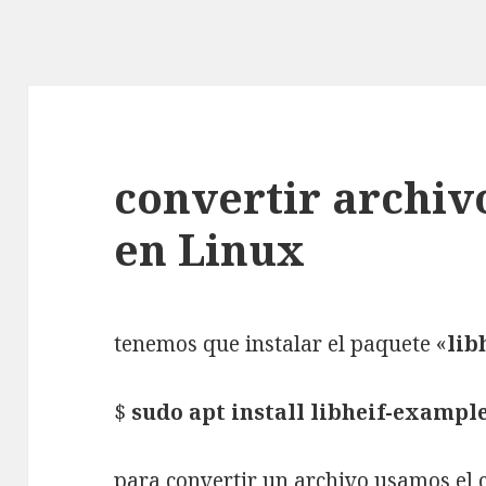
convertir archiv
en Linux
tenemos que instalar el paquete «
lib
$
sudo apt install libheif-exampl
para convertir un archivo usamos el