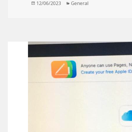
Publicado
12/06/2023
Categorías
General
el