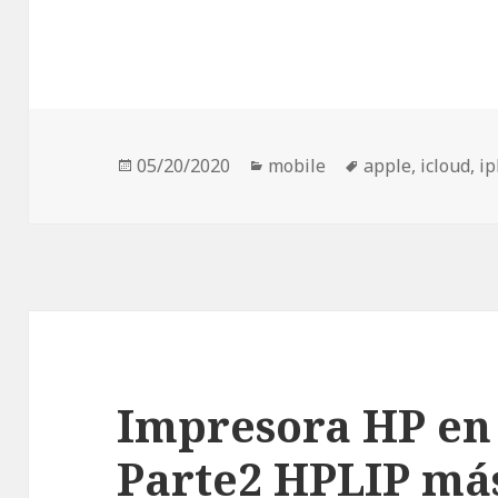
Publicado
05/20/2020
Categorías
mobile
Etiquetas
apple
,
icloud
,
i
el
Impresora HP en
Parte2 HPLIP má