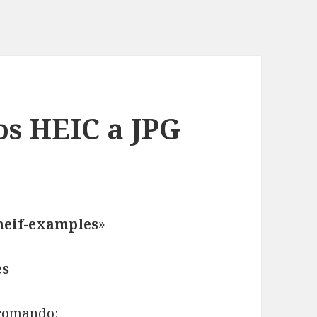
os HEIC a JPG
heif-examples
»
es
 comando: