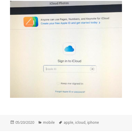
Publicado
05/20/2020
Categorías
mobile
Etiquetas
apple
,
icloud
,
iphone
el