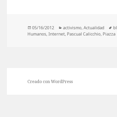
Publicado
05/16/2012
Categorías
activismo
,
Actualidad
E
b
Humanos
el
,
Internet
,
Pascual Calicchio
,
Piazza
Creado con WordPress