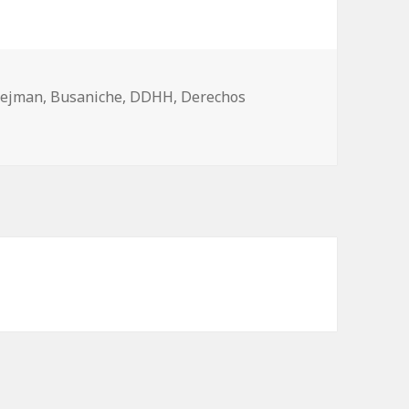
tiquetas
lejman
,
Busaniche
,
DDHH
,
Derechos