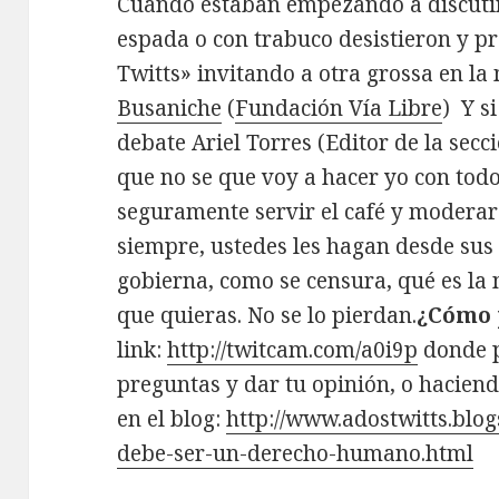
Cuando estaban empezando a discutir 
espada o con trabuco desistieron y p
Twitts» invitando a otra grossa en l
Busaniche
(
Fundación Vía Libre
) Y s
debate Ariel Torres (Editor de la sec
que no se que voy a hacer yo con todo
seguramente servir el café y modera
siempre, ustedes les hagan desde sus 
gobierna, como se censura, qué es la 
que quieras. No se lo pierdan.
¿Cómo 
link:
http://twitcam.com/a0i9p
donde p
preguntas y dar tu opinión, o haciend
en el blog:
http://www.adostwitts.
blog
debe-ser-un-derecho-
humano.html