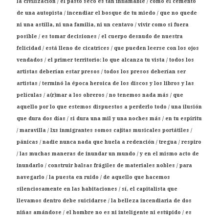
la civilización / el pasto seco es tan inflamable / como el cemento
de una autopista / incendiar el bosque de tu miedo / que no quede
ni una astilla, ni una familia, ni un centavo / vivir como si fuera
posible / es tomar decisiones / el cuerpo desnudo de nuestra
felicidad / está lleno de cicatrices / que pueden leerse con los ojos
vendados / el primer territorio: lo que alcanza tu vista / todos los
artistas deberían estar presos / todos los presos deberían ser
artistas / terminó la época heroica de los discos y los libros y las
películas / a(r)mar a los obreros / no tenemos nada más / que
aquello por lo que estemos dispuestos a perderlo todo / una ilusión
que dura dos días / si dura una mil y una noches más / en tu espíritu
/ maravilla / lxs inmigrantes somos cajitas musicales portátiles /
pánicas / nadie nunca nada que huela a redención / tregua / respiro
/ las muchas maneras de inundar un mundo / y en el mismo acto de
inundarlo / construir balsas frágiles de materiales nobles / para
navegarlo / la puesta en ruido / de aquello que hacemos
silenciosamente en las habitaciones / sí, el capitalista que
llevamos dentro debe suicidarse / la belleza incendiaria de dos
niñas amándose / el hombre no es ni inteligente ni estúpido / es