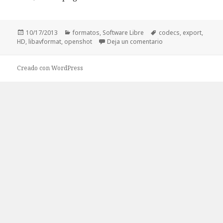
Publicado
10/17/2013
Categorías
formatos
,
Software Libre
Etiquetas
codecs
,
export
,
HD
,
el
libavformat
,
openshot
Deja un comentario
en Exportar en HD c
Creado con WordPress