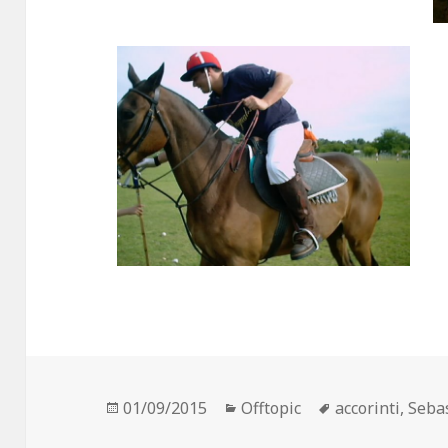
Publicado
01/09/2015
Categorías
Offtopic
Etiquetas
accorinti
,
Seba
el