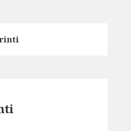
rinti
nti