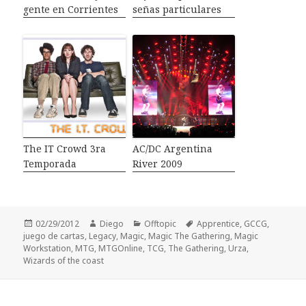
gente en Corrientes
señas particulares
The IT Crowd 3ra
AC/DC Argentina
Temporada
River 2009
Publicado
02/29/2012
Autor
Diego
Categorías
Offtopic
Etiquetas
Apprentice
,
GCCG
,
juego de cartas
el
,
Legacy
,
Magic
,
Magic The Gathering
,
Magic
Workstation
,
MTG
,
MTGOnline
,
TCG
,
The Gathering
,
Urza
,
Wizards of the coast