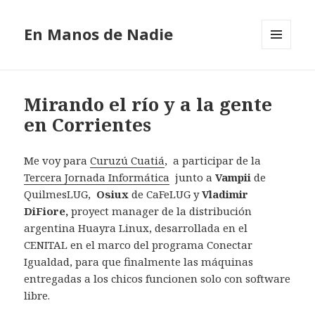
En Manos de Nadie
MENÚ
Y
WIDGETS
Mirando el río y a la gente
en Corrientes
Me voy para
Curuzú Cuatiá
, a participar de la
Tercera Jornada Informática
junto a
Vampii
de
QuilmesLUG,
Osiux
de CaFeLUG y
Vladimir
DiFiore,
proyect manager de la distribución
argentina Huayra Linux, desarrollada en el
CENITAL en el marco del programa Conectar
Igualdad, para que finalmente las máquinas
entregadas a los chicos funcionen solo con software
libre.