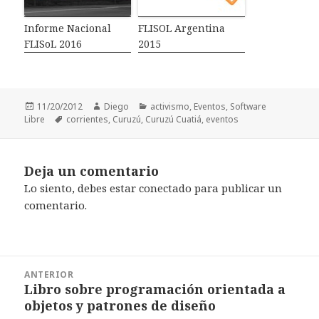
Informe Nacional
FLISOL Argentina
FLISoL 2016
2015
Publicado
11/20/2012
Autor
Diego
Categorías
activismo
,
Eventos
,
Software
Libre
el
Etiquetas
corrientes
,
Curuzú
,
Curuzú Cuatiá
,
eventos
Deja un comentario
Lo siento, debes estar
conectado
para publicar un
comentario.
Navegación
ANTERIOR
de
Libro sobre programación orientada a
Entrada
entradas
objetos y patrones de diseño
anterior: